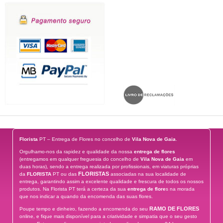
Florista
PT – Entrega de Flores no concelho de
Vila Nova de Gaia
.
Orgulhamo-nos da rapidez e qualidade da nossa
entrega de flores
(entregamos em qualquer freguesia do concelho de
Vila Nova de Gaia
em
duas horas), sendo a entrega realizada por profissionais, em viaturas próprias
FLORISTAS
da
FLORISTA
PT ou das
associadas na sua localidade de
entrega, garantindo assim a excelente qualidade e frescura de todos os nossos
produtos. Na Florista PT terá a certeza da sua
entrega de flore
s na morada
que nos indicar a quando da encomenda das suas flores.
RAMO DE FLORES
Poupe tempo e dinheiro, fazendo a encomenda do seu
online, e fique mais disponível para a criatividade e simpatia que o seu gesto