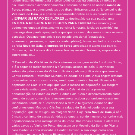
requer. Estamos online para o servir todos os dias da semana, 24 horas por
dia. Garantimos o acondicionamento e frescura de todos os nossos
ramos de
flores
, plantas e outros produtos que disponibilizamos para si. No concelho de
Vila nova de Gaia
, já é possível encomendar online as suas prendas naturais
ENVIAR UM RAMO DE FLORES
e
ao destinatário da sua paixão, uma
ENTREGA DE COROA DE FLORES PARA FUNERAIS
e velórios (que
poderemos entregar directamente por si na funerária, igreja ou cemitério) ou
uma sugestiva planta apropriada a qualquer ocasião, das mais comuns às mais
especiais. Qualquer que seja o seu estado emocional (agradecido,
apaixonado, pesaroso, ou apenas contemplativo), temos, em todo o concelho
de
Vila Nova de Gaia
, a
entrega de flores
apropriada e atempada para si.
Connosco, não lhe será difícil causar boa impressão. Teste-nos, surpreenda e
surpreenda-se…
O Concelho de
Vila Nova de Gaia
situa-se na margem sul da foz do rio Douro,
e é o segundo maior concelho a nível populacional do país. É conhecido
sobretudo pelas caves do Vinho do Porto e pela magnífica vista que tem do
Centro Histórico, Património Mundial, da cidade do Porto. A sua origem remonta
provavelmente a um castro celta, sendo que durante o Império Romano foi
baptizada de Cale, e era aqui que vivia a maioria da população. Na margem
norte existia então o porto da Cidade de Cale, vindo daí a primeira
denominação da cidade do Porto, Portus Cale. Com o desenvolvimento como
centro de trocas comerciais, a margem norte acabou por também crescer em
importância, tendo-se aí estabelecido o clero e burgueses. Aquando dos
confrontos entre Mouros e Cristãos, a cidade de Gaia foi perdendo a sua
população, que se refugiou na margem Norte. Hoje,
Vila Nova de Gaia
já não
é mais o conjunto de casas de férias de outrora, sendo mesmo o concelho mais
populacional da área metropolitana do Porto. Das zonas a visitar, e além das
várias caves do Vinho do Porto, destacam-se o Mosteiro da Serra do Pilar, a
casa Barbot, a zona ribeirinha e Centro Histórico, a sua longa costa com
belíssimas praias e o Parque Biológico de Gaia. Ao visitar o concelho, será