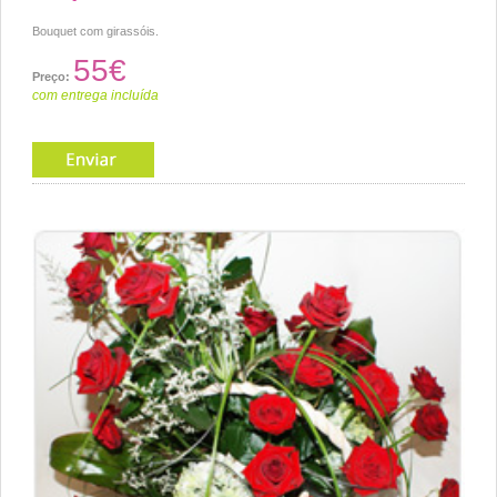
Bouquet com girassóis.
55€
Preço:
com entrega incluída