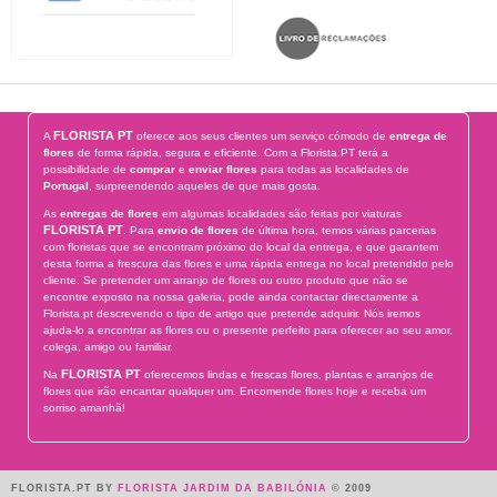
FLORISTA PT
A
oferece aos seus clientes um serviço cómodo de
entrega de
flores
de forma rápida, segura e eficiente. Com a Florista.PT terá a
possibilidade de
comprar
e
enviar flores
para todas as localidades de
Portugal
, surpreendendo aqueles de que mais gosta.
As
entregas de flores
em algumas localidades são feitas por viaturas
FLORISTA PT
. Para
envio de flores
de última hora, temos várias parcerias
com floristas que se encontram próximo do local da entrega, e que garantem
desta forma a frescura das flores e uma rápida entrega no local pretendido pelo
cliente. Se pretender um arranjo de flores ou outro produto que não se
encontre exposto na nossa galeria, pode ainda contactar directamente a
Florista.pt descrevendo o tipo de artigo que pretende adquirir. Nós iremos
ajuda-lo a encontrar as flores ou o presente perfeito para oferecer ao seu amor,
colega, amigo ou familiar.
FLORISTA PT
Na
oferecemos lindas e frescas flores, plantas e arranjos de
flores que irão encantar qualquer um. Encomende flores hoje e receba um
sorriso amanhã!
FLORISTA.PT BY
FLORISTA JARDIM DA BABILÓNIA
© 2009