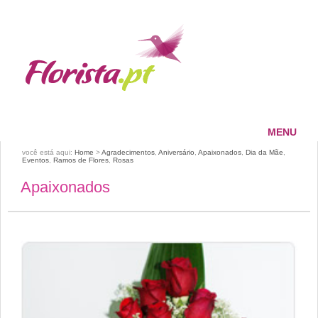
MENU
HOME
você está aqui:
Home
>
Agradecimentos
,
Aniversário
,
Apaixonados
,
Dia da Mãe
,
Eventos
,
Ramos de Flores
,
Rosas
FLORISTA
Apaixonados
SERVIÇOS
PAGAMENTOS
ENTREGAS
CONTACTOS