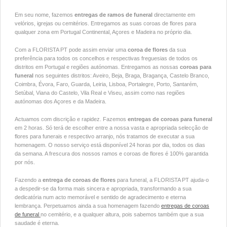
Em seu nome, fazemos
entregas de ramos de funeral
directamente em
velórios, igrejas ou cemitérios. Entregamos as suas coroas de flores para
qualquer zona em Portugal Continental, Açores e Madeira no próprio dia.
Com a FLORISTA PT pode assim enviar uma
coroa de flores
da sua
preferência para todos os concelhos e respectivas freguesias de todos os
distritos em Portugal e regiões autónomas. Entregamos as nossas
coroas para
funeral
nos seguintes distritos: Aveiro, Beja, Braga, Bragança, Castelo Branco,
Coimbra, Évora, Faro, Guarda, Leiria, Lisboa, Portalegre, Porto, Santarém,
Setúbal, Viana do Castelo, Vila Real e Viseu, assim como nas regiões
autónomas dos Açores e da Madeira.
Actuamos com discrição e rapidez. Fazemos
entregas de coroas para funeral
em 2 horas. Só terá de escolher entre a nossa vasta e apropriada selecção de
flores para funerais e respectivo arranjo, nós tratamos de executar a sua
homenagem. O nosso serviço está disponível 24 horas por dia, todos os dias
da semana. A frescura dos nossos ramos e coroas de flores é 100% garantida
por nós.
Fazendo a
entrega de coroas de flores
para funeral, a FLORISTA PT ajuda-o
a despedir-se da forma mais sincera e apropriada, transformando a sua
dedicatória num acto memorável e sentido de agradecimento e eterna
lembrança. Perpetuamos ainda a sua homenagem fazendo
entregas de coroas
de funeral
no cemitério, e a qualquer altura, pois sabemos também que a sua
saudade é eterna.