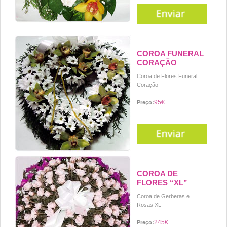
COROA FUNERAL
CORAÇÃO
Coroa de Flores Funeral
Coração
95€
Preço:
COROA DE
FLORES “XL”
Coroa de Gerberas e
Rosas XL
245€
Preço: