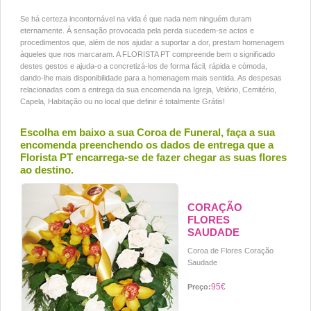
Se há certeza incontornável na vida é que nada nem ninguém duram
eternamente. À sensação provocada pela perda sucedem-se actos e
procedimentos que, além de nos ajudar a suportar a dor, prestam homenagem
àqueles que nos marcaram. A FLORISTA PT compreende bem o significado
destes gestos e ajuda-o a concretizá-los de forma fácil, rápida e cómoda,
dando-lhe mais disponibilidade para a homenagem mais sentida. As despesas
relacionadas com a entrega da sua encomenda na Igreja, Velório, Cemitério,
Capela, Habitação ou no local que definir é totalmente Grátis!
Escolha em baixo a sua Coroa de Funeral, faça a sua
encomenda preenchendo os dados de entrega que a
Florista PT encarrega-se de fazer chegar as suas flores
ao destino.
CORAÇÃO
FLORES
SAUDADE
Coroa de Flores Coração
Saudade
95€
Preço: