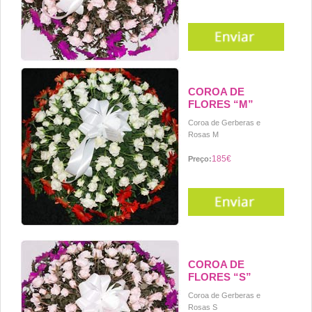
COROA DE
FLORES “M”
Coroa de Gerberas e
Rosas M
185€
Preço:
COROA DE
FLORES “S”
Coroa de Gerberas e
Rosas S