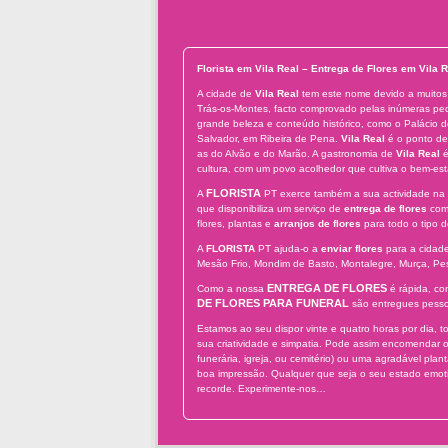
Florista em Vila Real – Entrega de Flores em Vila R
A cidade de
Vila Real
tem este nome devido a muitos 
Trás-os-Montes, facto comprovado pelas inúmeras pedr
grande beleza e conteúdo histórico, como o Palácio 
Salvador, em Ribeira de Pena.
Vila Real
é o ponto de 
as do Alvão e do Marão. A gastronomia de
Vila Real
é
cultura, com um povo acolhedor que cultiva o bem-est
FLORISTA
A
PT exerce também a sua actividade na
que disponibiliza um serviço de
entrega de flores
com 
flores, plantas e
arranjos de flores
para todo o tipo d
A
FLORISTA
PT ajuda-o a
enviar flores
para a cidad
Mesão Frio, Mondim de Basto, Montalegre, Murça, Pes
ENTREGA DE FLORES
Como a nossa
é rápida, co
DE FLORES PARA FUNERAL
são entregues pessoa
Estamos ao seu dispor vinte e quatro horas por dia,
sua criatividade e simpatia. Pode assim encomendar 
funerária, igreja, ou cemitério) ou uma agradável pl
boa impressão. Qualquer que seja o seu estado emot
recorde. Experimente-nos…