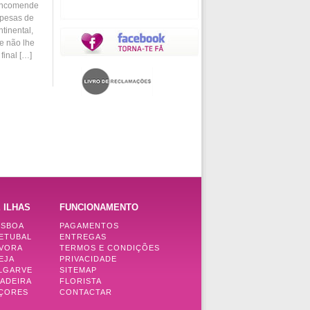
 encomende
spesas de
tinental,
e não lhe
final […]
 ILHAS
FUNCIONAMENTO
ISBOA
PAGAMENTOS
SETUBAL
ENTREGAS
ÉVORA
TERMOS E CONDIÇÕES
EJA
PRIVACIDADE
ALGARVE
SITEMAP
MADEIRA
FLORISTA
AÇORES
CONTACTAR