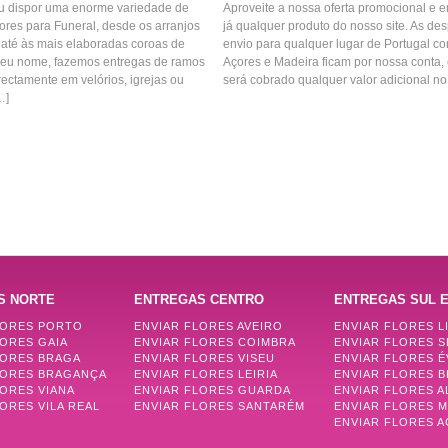
u dispor uma enorme variedade de
Aproveite a nossa oferta promocional e
ores para Funeral, desde os arranjos
já qualquer produto do nosso site. As de
 até às mais elaboradas coroas de
envio para qualquer lugar de Portugal con
seu nome, fazemos entregas de ramos
Açores e Madeira ficam por nossa conta, 
rectamente em velórios, igrejas ou
será cobrado qualquer valor adicional no 
…]
S NORTE
ENTREGAS CENTRO
ENTREGAS SUL E
LORES PORTO
ENVIAR FLORES AVEIRO
ENVIAR FLORES L
LORES GAIA
ENVIAR FLORES COIMBRA
ENVIAR FLORES 
LORES BRAGA
ENVIAR FLORES VISEU
ENVIAR FLORES 
LORES BRAGANÇA
ENVIAR FLORES LEIRIA
ENVIAR FLORES B
LORES VIANA
ENVIAR FLORES GUARDA
ENVIAR FLORES 
ORES VILA REAL
ENVIAR FLORES SANTARÉM
ENVIAR FLORES 
ENVIAR FLORES 