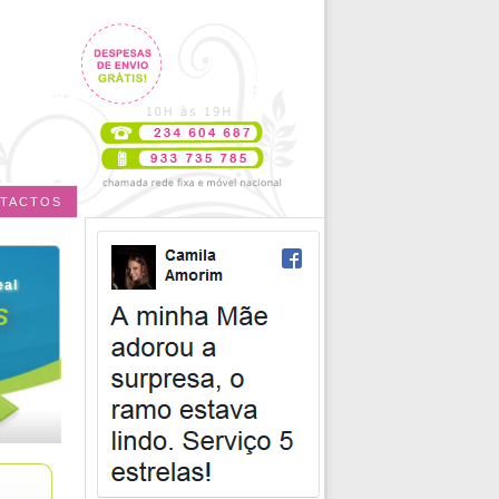
TACTOS
eal
S