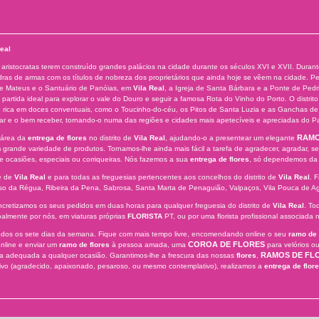
eal
aristocratas terem construído grandes palácios na cidade durante os séculos XVI e XVII. Dura
as de armas com os títulos de nobreza dos proprietários que ainda hoje se vêem na cidade. Pelo
de Mateus e o Santuário de Panóias, em
Vila Real
, a Igreja de Santa Bárbara e a Ponte de Pedri
partida ideal para explorar o vale do Douro e seguir a famosa Rota do Vinho do Porto. O distrit
 rica em doces conventuais, como o Toucinho-do-céu, os Pitos de Santa Luzia e as Ganchas de S. B
ar e o bem receber, tornando-o numa das regiões e cidades mais apetecíveis e apreciadas do Pa
RAMO
 área da
entrega de flores
no distrito de
Vila Real
, ajudando-o a presentear um elegante
grande variedade de produtos. Tornamos-lhe ainda mais fácil a tarefa de agradecer, agradar, se
e ocasiões, especiais ou corriqueiras. Nós fazemos a sua
entrega de flores
, só dependemos da 
e de
Vila Real
e para todas as freguesias pertencentes aos concelhos do distrito de
Vila Real
. 
o da Régua, Ribeira da Pena, Sabrosa, Santa Marta de Penaguião, Valpaços, Vila Pouca de Agu
ncretizamos os seus pedidos em duas horas para qualquer freguesia do distrito de
Vila Real
. To
lmente por nós, em viaturas próprias
FLORISTA
PT, ou por uma florista profissional associada 
 todos os sete dias da semana. Fique com mais tempo livre, encomendando online o seu
ramo de 
COROA DE FLORES
online e enviar um
ramo de flores
à pessoa amada, uma
para velórios o
RAMOS DE FL
anta adequada a qualquer ocasião. Garantimos-lhe a frescura das nossas
flores
,
ivo (agradecido, apaixonado, pesaroso, ou mesmo contemplativo), realizamos a
entrega de flor