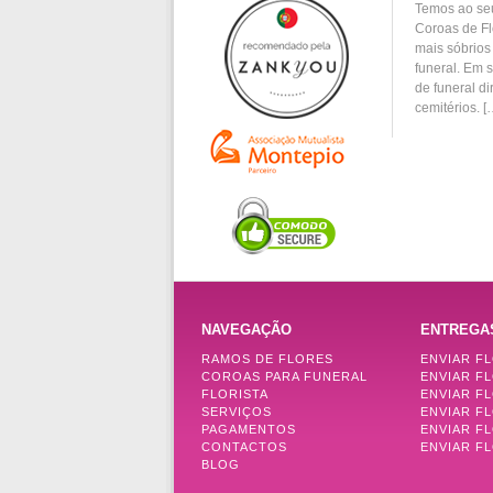
Temos ao se
Coroas de Fl
mais sóbrios
funeral. Em 
de funeral di
cemitérios. [
NAVEGAÇÃO
ENTREGA
RAMOS DE FLORES
ENVIAR F
COROAS PARA FUNERAL
ENVIAR F
FLORISTA
ENVIAR F
SERVIÇOS
ENVIAR F
PAGAMENTOS
ENVIAR F
CONTACTOS
ENVIAR FL
BLOG