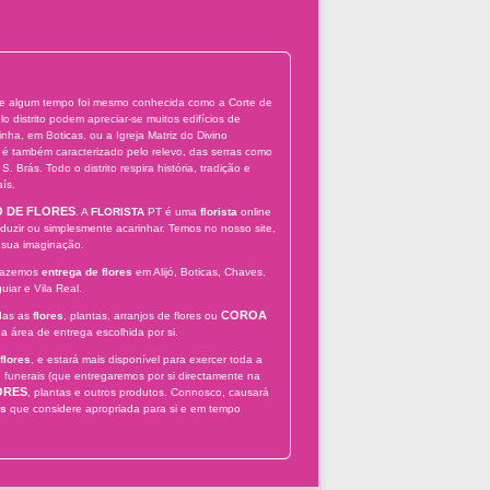
nte algum tempo foi mesmo conhecida como a Corte de
 distrito podem apreciar-se muitos edifícios de
nha, em Boticas, ou a Igreja Matriz do Divino
o é também caracterizado pelo relevo, das serras como
rás. Todo o distrito respira história, tradição e
ís.
 DE FLORES
. A
FLORISTA
PT é uma
florista
online
duzir ou simplesmente acarinhar. Temos no nosso site,
sua imaginação.
Fazemos
entrega de flores
em Alijó, Boticas, Chaves,
iar e Vila Real.
COROA
das as
flores
, plantas, arranjos de flores ou
na área de entrega escolhida por si.
flores
, e estará mais disponível para exercer toda a
u funerais (que entregaremos por si directamente na
ORES
, plantas e outros produtos. Connosco, causará
es
que considere apropriada para si e em tempo