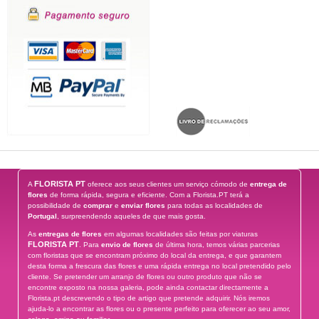
FLORISTA PT
A
oferece aos seus clientes um serviço cómodo de
entrega de
flores
de forma rápida, segura e eficiente. Com a Florista.PT terá a
possibilidade de
comprar
e
enviar flores
para todas as localidades de
Portugal
, surpreendendo aqueles de que mais gosta.
As
entregas de flores
em algumas localidades são feitas por viaturas
FLORISTA PT
. Para
envio de flores
de última hora, temos várias parcerias
com floristas que se encontram próximo do local da entrega, e que garantem
desta forma a frescura das flores e uma rápida entrega no local pretendido pelo
cliente. Se pretender um arranjo de flores ou outro produto que não se
encontre exposto na nossa galeria, pode ainda contactar directamente a
Florista.pt descrevendo o tipo de artigo que pretende adquirir. Nós iremos
ajuda-lo a encontrar as flores ou o presente perfeito para oferecer ao seu amor,