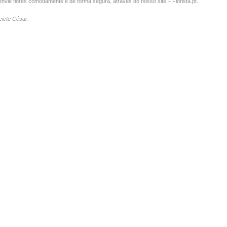
vie flores comodamente e de forma segura, através do nosso site – Florista.pt.
iete César
.