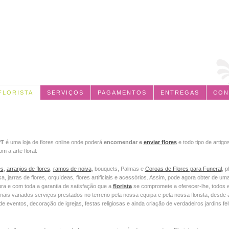
FLORISTA
SERVIÇOS
PAGAMENTOS
ENTREGAS
CON
PT
é uma loja de flores online onde poderá
encomendar e
enviar flores
e todo tipo de artigo
m a arte floral:
es
,
arranjos de flores
,
ramos de noiva
, bouquets, Palmas e
Coroas de Flores para Funeral
, p
, jarras de flores, orquídeas, flores artificiais e acessórios. Assim, pode agora obter de um
a e com toda a garantia de satisfação que a
florista
se compromete a oferecer-lhe, todos 
mais variados serviços prestados no terreno pela nossa equipa e pela nossa florista, desde
de eventos, decoração de igrejas, festas religiosas e ainda criação de verdadeiros jardins fe