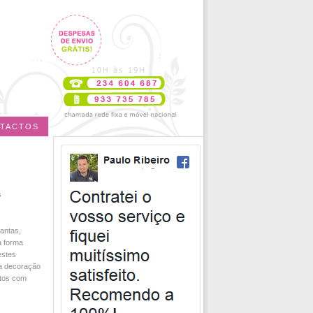
TACTOS
s
lantas,
a forma
estes
 a decoração
itos com