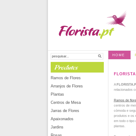
HOME
FLORISTA
Ramos de Flores
A
FLORISTA.
Arranjos de Flores
relacionados co
Plantas
Ramos de flor
Centros de Mesa
centros de mesa
Jarras de Flores
cómoda e segur
produtos e os 
Apaixonados
em todo o tipo 
plantas.
Jardins
Rosas