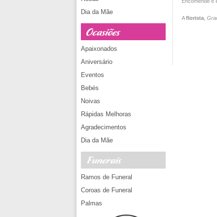
Encomende e en
Dia da Mãe
A
florista
,
Grac
Apaixonados
Aniversário
Eventos
Bebés
Noivas
Rápidas Melhoras
Agradecimentos
Dia da Mãe
Ramos de Funeral
Coroas de Funeral
Palmas