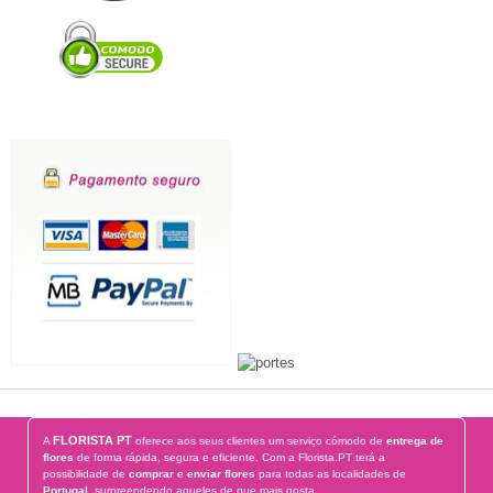
FLORISTA PT
A
oferece aos seus clientes um serviço cómodo de
entrega de
flores
de forma rápida, segura e eficiente. Com a Florista.PT terá a
possibilidade de
comprar
e
enviar flores
para todas as localidades de
Portugal
, surpreendendo aqueles de que mais gosta.