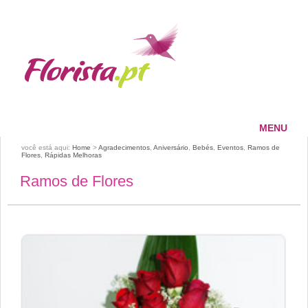
MENU
HOME
você está aqui:
Home
>
Agradecimentos
,
Aniversário
,
Bebés
,
Eventos
,
Ramos de
Flores
,
Rápidas Melhoras
FLORISTA
Ramos de Flores
SERVIÇOS
PAGAMENTOS
ENTREGAS
CONTACTOS