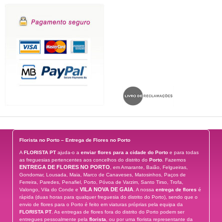
Florista no Porto – Entrega de Flores no Porto
A
FLORISTA PT
ajuda-o a
enviar flores para a cidade do Porto
e para todas
as freguesias pertencentes aos concelhos do distrito do
Porto
. Fazemos
ENTREGA DE FLORES NO PORTO
, em Amarante, Baião, Felgueiras,
Gondomar, Lousada, Maia, Marco de Canaveses, Matosinhos, Paços de
Ferreira, Paredes, Penafiel, Porto, Póvoa de Varzim, Santo Tirso, Trofa,
VILA NOVA DE GAIA
Valongo, Vila do Conde e
. A nossa
entrega de flores
é
rápida (duas horas para qualquer freguesia do distrito do Porto), sendo que o
envio de flores para o Porto é feito em viaturas próprias pela equipa da
FLORISTA PT
. As entregas de flores fora do distrito do Porto podem ser
entregues pessoalmente pela
florista
, ou por uma florista representante da