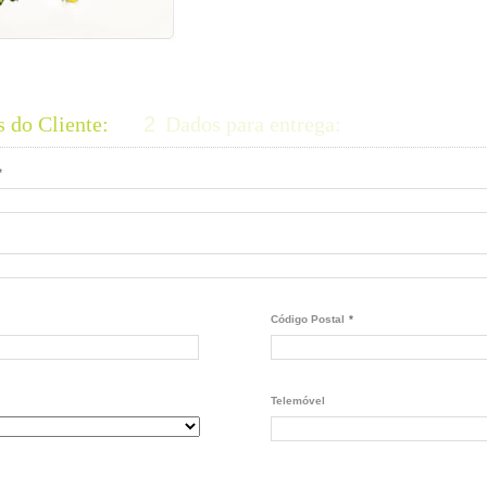
 do Cliente:
2
Dados para entrega:
*
Código Postal
*
Telemóvel