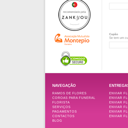
Cupão
Se tem um cu
NAVEGAÇÃO
ENTREGA
RAMOS DE FLORES
ENVIAR F
COROAS PARA FUNERAL
ENVIAR F
FLORISTA
ENVIAR F
SERVIÇOS
ENVIAR F
PAGAMENTOS
ENVIAR F
CONTACTOS
ENVIAR FL
BLOG