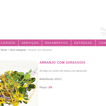
FLORISTA
SERVIÇOS
PAGAMENTOS
ENTREGAS
CON
:
Home
>
Sem categoria
> Arranjo com Girassois
ARRANJO COM GIRASSOIS
Arranjo ou centro de mesa com girassóis.
Referência:
#B002
Preço:
35€