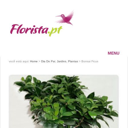
MENU
HOME
você está aqui:
Home
>
Dia Do Pai
,
Jardins
,
Plantas
> Bonsai Ficus
FLORISTA
SERVIÇOS
PAGAMENTOS
ENTREGAS
CONTACTOS