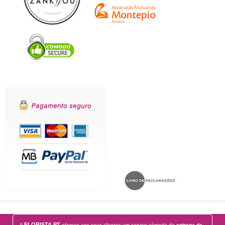
FLORISTA PT
A
oferece aos seus clientes um serviço cómodo de
entrega de