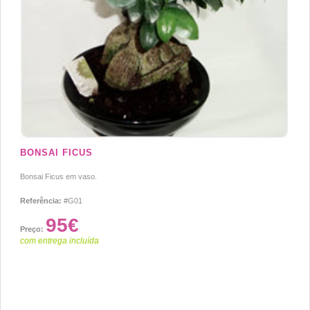
BONSAI FICUS
Bonsai Ficus em vaso.
Referência:
#G01
95€
Preço:
com entrega incluída