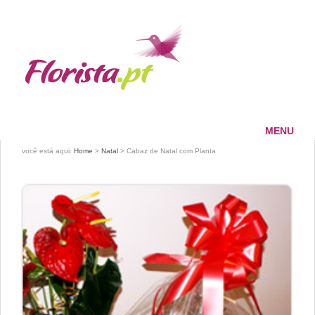
MENU
HOME
você está aqui:
Home
>
Natal
> Cabaz de Natal com Planta
FLORISTA
SERVIÇOS
PAGAMENTOS
ENTREGAS
CONTACTOS