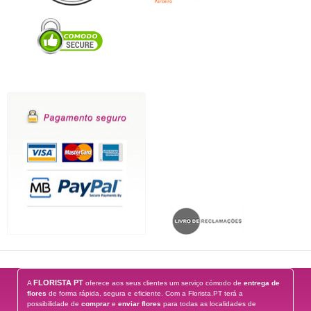
FLORISTA PT
A
oferece aos seus clientes um serviço cómodo de
entrega de
flores
de forma rápida, segura e eficiente. Com a Florista.PT terá a
possibilidade de
comprar
e
enviar flores
para todas as localidades de