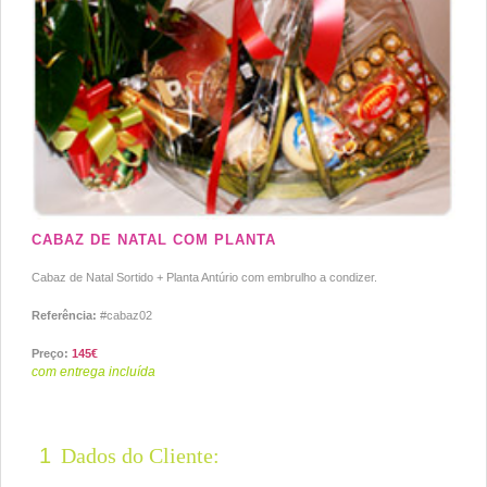
CABAZ DE NATAL COM PLANTA
Cabaz de Natal Sortido + Planta Antúrio com embrulho a condizer.
Referência:
#cabaz02
Preço:
145€
com entrega incluída
1
Dados do Cliente: