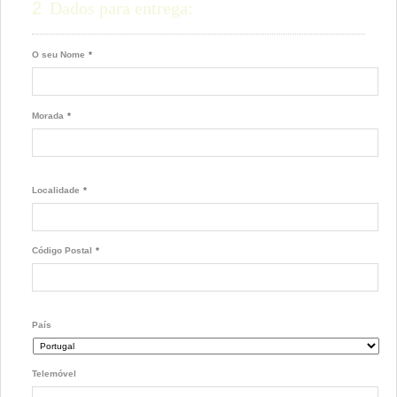
2
Dados para entrega:
O seu Nome
*
Morada
*
Localidade
*
Código Postal
*
País
Telemóvel