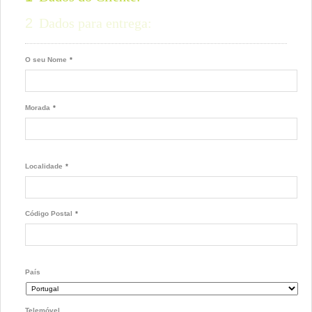
2
Dados para entrega:
O seu Nome
*
Morada
*
Localidade
*
Código Postal
*
País
Telemóvel