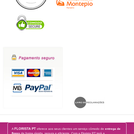
FLORISTA PT
A
oferece aos seus clientes um serviço cómodo de
entrega de
flores
de forma rápida, segura e eficiente. Com a Florista.PT terá a