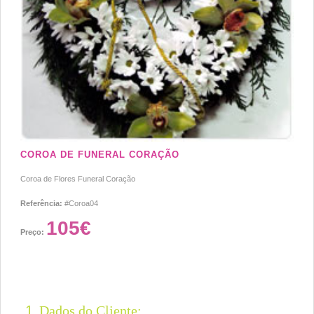
COROA DE FUNERAL CORAÇÃO
Coroa de Flores Funeral Coração
Referência:
#Coroa04
105€
Preço:
1
Dados do Cliente: