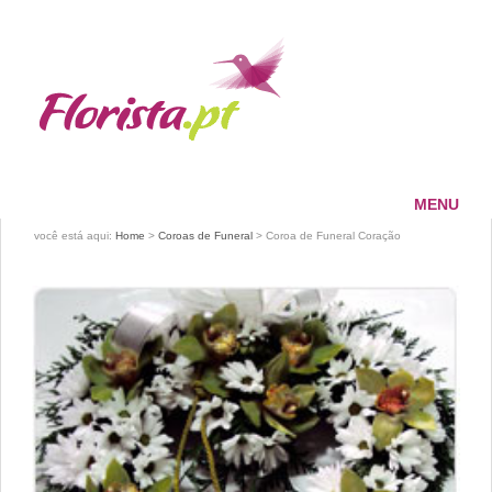
MENU
HOME
você está aqui:
Home
>
Coroas de Funeral
> Coroa de Funeral Coração
FLORISTA
SERVIÇOS
PAGAMENTOS
ENTREGAS
CONTACTOS