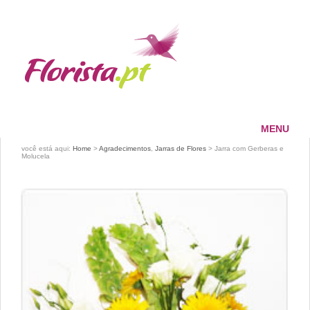
MENU
HOME
você está aqui:
Home
>
Agradecimentos
,
Jarras de Flores
> Jarra com Gerberas e
Molucela
FLORISTA
SERVIÇOS
PAGAMENTOS
ENTREGAS
CONTACTOS