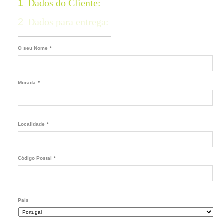
1
Dados do Cliente:
2
Dados para entrega:
O seu Nome
*
Morada
*
Localidade
*
Código Postal
*
País