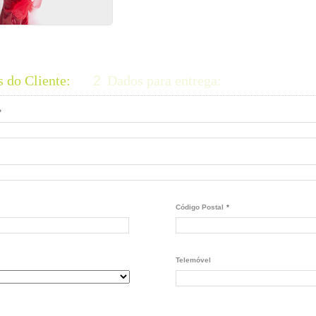
 do Cliente:
2
Dados para entrega:
*
Código Postal
*
Telemóvel