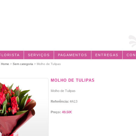
FLORISTA
SERVIÇOS
PAGAMENTOS
ENTREGAS
CON
:
Home
>
Sem categoria
> Molho de Tulipas
MOLHO DE TULIPAS
Molho de Tulipas
Referência:
#A13
Preço:
49.50€