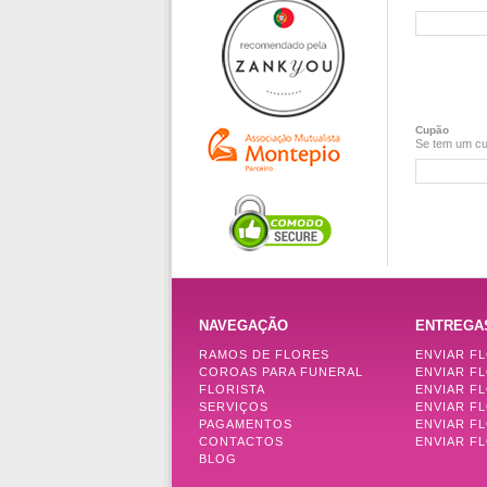
Cupão
Se tem um cu
NAVEGAÇÃO
ENTREGA
RAMOS DE FLORES
ENVIAR F
COROAS PARA FUNERAL
ENVIAR F
FLORISTA
ENVIAR F
SERVIÇOS
ENVIAR F
PAGAMENTOS
ENVIAR F
CONTACTOS
ENVIAR FL
BLOG