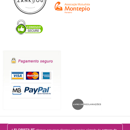
FLORISTA PT
A
oferece aos seus clientes um serviço cómodo de
entrega de