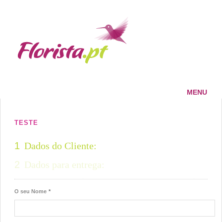
MENU
HOME
FLORISTA
TESTE
SERVIÇOS
1
Dados do Cliente:
PAGAMENTOS
2
Dados para entrega:
ENTREGAS
CONTACTOS
O seu Nome
*