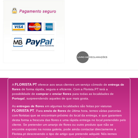
FLORISTA PT
A
oferece aos seus clientes um serviço cómodo de
entrega de
flores
de forma rápida, segura e eficiente. Com a Florista.PT terá a
possibilidade de
comprar
e
enviar flores
para todas as localidades de
Portugal
, surpreendendo aqueles de que mais gosta.
As
entregas de flores
em algumas localidades são feitas por viaturas
FLORISTA PT
. Para
envio de flores
de última hora, temos várias parcerias
com floristas que se encontram próximo do local da entrega, e que garantem
desta forma a frescura das flores e uma rápida entrega no local pretendido pelo
cliente. Se pretender um arranjo de flores ou outro produto que não se
encontre exposto na nossa galeria, pode ainda contactar directamente a
Florista.pt descrevendo o tipo de artigo que pretende adquirir. Nós iremos