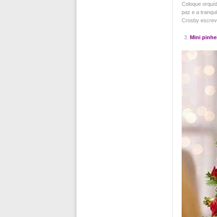
Coloque orquíd
paz e a tranqu
Crosby escrev
Mini pinhe