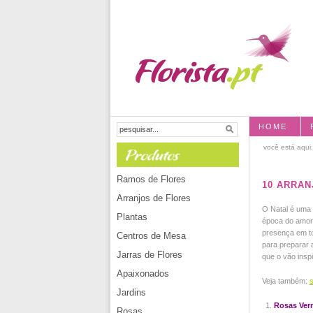
HOME
você está aqui
Ramos de Flores
10 ARRAN
Arranjos de Flores
O Natal é uma 
Plantas
época do amor e
presença em to
Centros de Mesa
para preparar 
Jarras de Flores
que o vão insp
Apaixonados
Veja também:
s
Jardins
Rosas Ver
Rosas