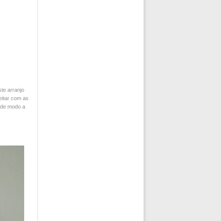
te arranjo
eitar com as
 de modo a