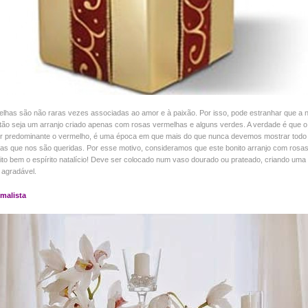
lhas são não raras vezes associadas ao amor e à paixão. Por isso, pode estranhar que a 
tão seja um arranjo criado apenas com rosas vermelhas e alguns verdes. A verdade é que o 
or predominante o vermelho, é uma época em que mais do que nunca devemos mostrar todo
s que nos são queridas. Por esse motivo, consideramos que este bonito arranjo com rosa
ito bem o espírito natalício! Deve ser colocado num vaso dourado ou prateado, criando uma
 agradável.
imalista