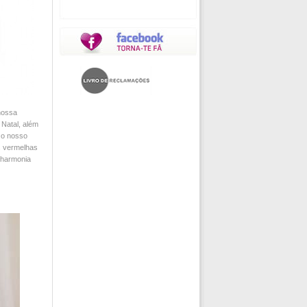
nossa
Natal, além
 o nosso
s vermelhas
 harmonia