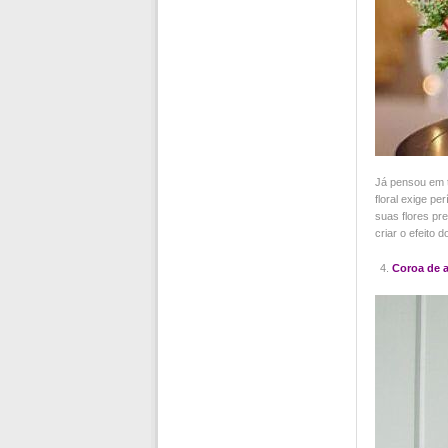
Já pensou em t
floral exige p
suas flores pr
criar o efeito d
Coroa de 