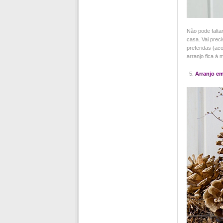
Não pode falta
casa. Vai prec
preferidas (ac
arranjo fica à
Arranjo em