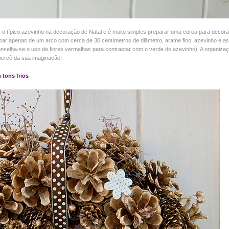
r o típico azevinho na decoração de Natal e é muito simples preparar uma coroa para decora
isar apenas de um arco com cerca de 30 centímetros de diâmetro, arame fino, azevinho e as
onselha-se o uso de flores vermelhas para contrastar com o verde do azevinho). A organiza
 mercê da sua imaginação!
 tons frios