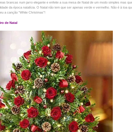
eas brancas num jarro elegante e enfeite a sua mesa de Natal de um modo simples mas que
ilidade da época natalícia. O Natal não tem que ser apenas verde e vermelho. Não é à toa qu
eu a canção “White Christmas”!
iro de Natal