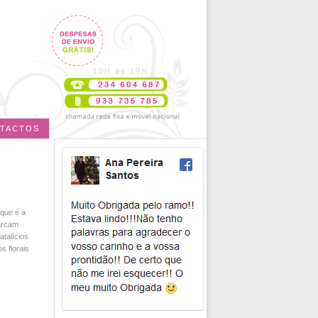
TACTOS
que é a
marcam
talícios
 florais