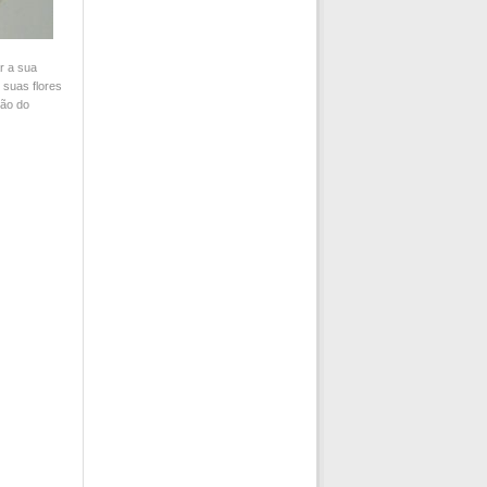
r a sua
 suas flores
ção do