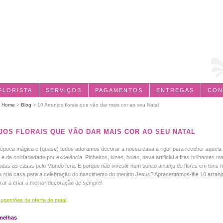
FLORISTA
SERVIÇOS
PAGAMENTOS
ENTREGAS
CON
:
Home
>
Blog
> 10 Arranjos florais que vão dar mais cor ao seu Natal
JOS FLORAIS QUE VÃO DAR MAIS COR AO SEU NATAL
época mágica e (quase) todos adoramos decorar a nossa casa a rigor para receber aquela 
 da solidariedade por excelência. Pinheiros, luzes, bolas, neve artificial e fitas brilhantes 
das as casas pelo Mundo fora. E porque não investir num bonito arranjo de flores em tons na
a sua casa para a celebração do nascimento do menino Jesus? Apresentamos-lhe 10 arranjos
irar a criar a melhor decoração de sempre!
ugestões de oferta de natal
melhas