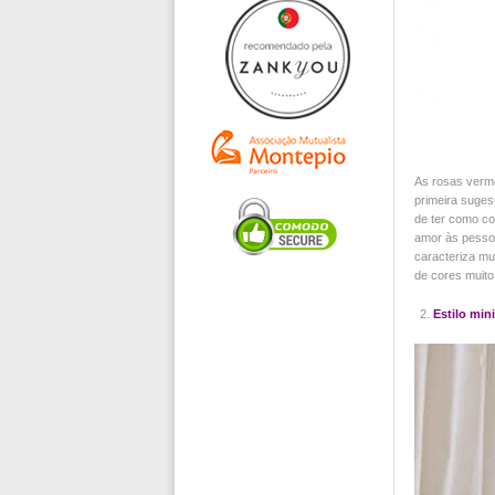
As rosas verme
primeira suges
de ter como c
amor às pessoa
caracteriza mu
de cores muito
Estilo min