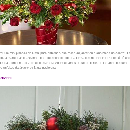
er um mini pinheiro de Natal para enfeitar a sua mesa de jantar ou a sua mesa de centro? Es
erícia a manusear o azevinho, para que consiga obter a forma de um pinheiro. Depois é só enf
eferidas, em tons de vermelho e laranja. Aconselhamos o uso de flores de tamanho pequeno,
os enfeites da árvore de Natal tradicional.
azevinho